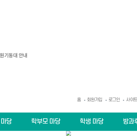
민원기동대 안내
홈
회원가입
로그인
사이
 마당
학부모 마당
학생 마당
방과