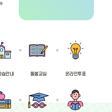
29
학습안내
돌봄교실
온라인투표