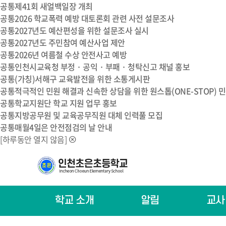
공통
제41회 새얼백일장 개최
공통
2026 학교폭력 예방 대토론회 관련 사전 설문조사
공통
2027년도 예산편성을 위한 설문조사 실시
공통
2027년도 주민참여 예산사업 제안
공통
2026년 여름철 수상 안전사고 예방
공통
인천시교육청 부정 · 공익 · 부패 · 청탁신고 채널 홍보
공통
(가칭)서해구 교육발전을 위한 소통게시판
공통
적극적인 민원 해결과 신속한 상담을 위한 원스톱(ONE-STOP) 
공통
학교지원단 학교 지원 업무 홍보
공통
지방공무원 및 교육공무직원 대체 인력풀 모집
공통
매월4일은 안전점검의 날 안내
[하루동안 열지 않음]
학교 소개
알림
교사