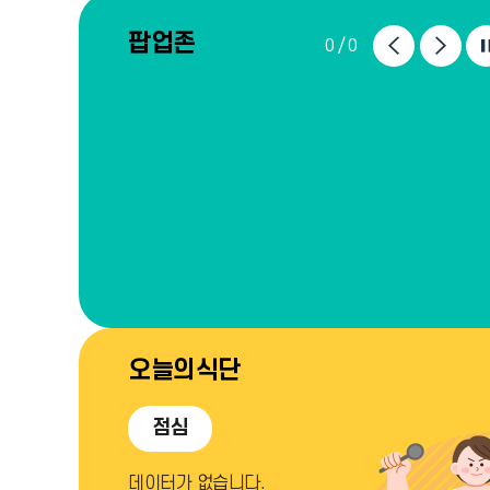
팝업존
이
다
0
0
전
음
페
페
이
이
지
지
오늘의식단
점심
데이터가 없습니다.