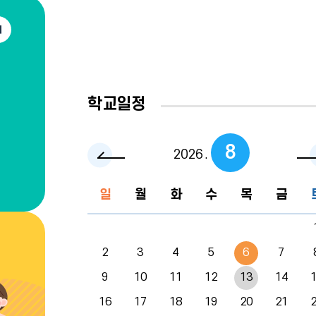
일
시
정
학교일정
지
8
2026
.
이전
일
월
화
수
목
금
달
학
교
일
2
3
4
5
6
7
정
을
9
10
11
12
13
14
보
16
17
18
19
20
21
여