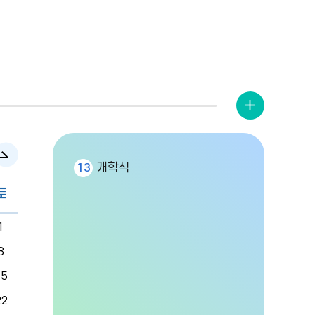
더
보
기
다음
개학식
13
토
달
1
8
15
22