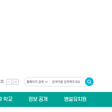
검
트맵
화
화
검
색
색
조
면
면
건
을
후 학교
정보 공개
병설유치원
축
확
선
택